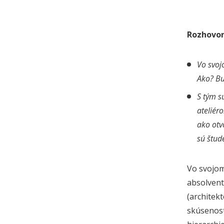
Rozhovor
Vo svoj
Ako? Bu
S tým s
ateliér
ako otv
sú štud
Vo svojom
absolvent
(architekt
skúsenost