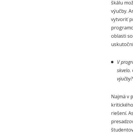
škálu mož
výučby. A
vytvoriť p
programov
oblasti s
uskutoční
V progr
skvelo.
výučby?
Najmä v p
kritickéh
riešení. 
presadzov
študentov