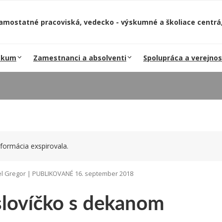
amostatné pracoviská, vedecko - výskumné a školiace centrá,
skum
Zamestnanci a absolventi
Spolupráca a verejnos
formácia exspirovala.
l Gregor | PUBLIKOVANÉ 16. september 2018
slovíčko s dekanom