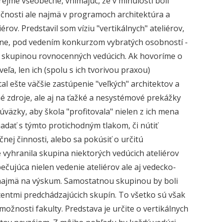
rejme všeobecne, vnímajúc, že v minulosti boli
očnosti ale najmä v programoch architektúra a
rov. Predstavil som víziu "vertikálnych" ateliérov,
asne, pod vedením konkurzom vybratých osobností -
ch skupinou rovnocenných vedúcich. Ak hovoríme o
ľa, len ich (spolu s ich tvorivou praxou)
 ešte väčšie zastúpenie "veľkých" architektov a
é zdroje, ale aj na ťažké a nesystémové prekážky
úväzky, aby škola "profitovala" nielen z ich mena
riadať s týmto protichodným tlakom, či nútiť
nej činnosti, alebo sa pokúsiť o určitú
e vyhranila skupina niektorých vedúcich ateliérov
čujúca nielen vedenie ateliérov ale aj vedecko-
najmä na výskum. Samostatnou skupinou by boli
istentmi predchádzajúcich skupín. To všetko sú však
ožnosti fakulty. Predstava je určite o vertikálnych