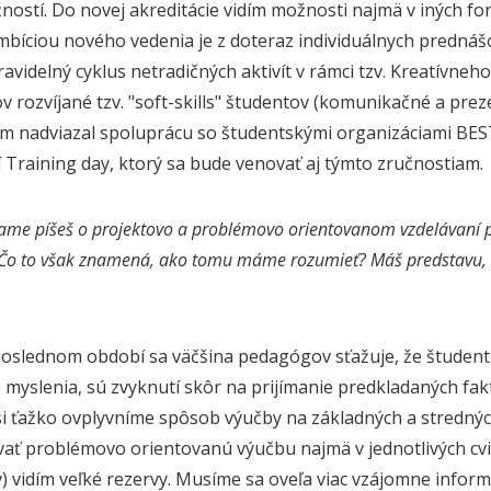
ností. Do novej akreditácie vidím možnosti najmä v iných f
mbíciou nového vedenia je z doteraz individuálnych prednášo
ravidelný cyklus netradičných aktivít v rámci tzv. Kreatívneh
 rozvíjané tzv. "soft-skills" študentov (komunikačné a preze
om nadviazal spoluprácu so študentskými organizáciami BES
 Training day, ktorý sa bude venovať aj týmto zručnostiam.
ame píšeš o projektovo a problémovo orientovanom vzdelávaní po
 Čo to však znamená, ako tomu máme rozumieť? Máš predstavu, a
oslednom období sa väčšina pedagógov sťažuje, že študenti
o myslenia, sú zvyknutí skôr na prijímanie predkladaných fa
Asi ťažko ovplyvníme spôsob výučby na základných a strednýc
ať problémovo orientovanú výučbu najmä v jednotlivých cvič
) vidím veľké rezervy. Musíme sa oveľa viac vzájomne infor