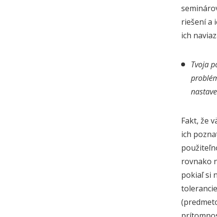
seminárov
riešení a
ich naviaz
Tvoja p
problém
nastave
Fakt, že 
ich pozna
použiteľn
rovnako n
pokiaľ si
toleranci
(predmeto
prítomnos