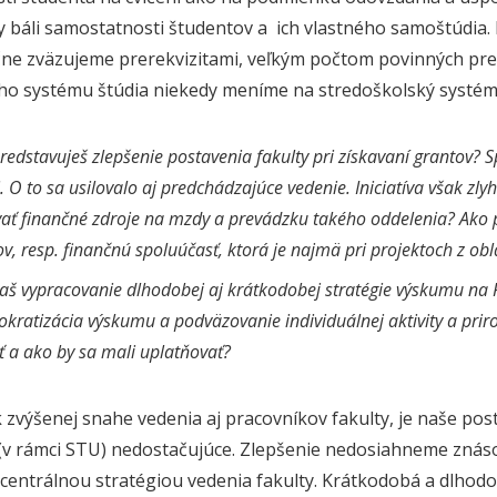
y báli samostatnosti študentov a ich vlastného samoštúdia.
čne zväzujeme prerekvizitami, veľkým počtom povinných pre
ho systému štúdia niekedy meníme na stredoškolský systém 
predstavuješ zlepšenie postavenia fakulty pri získavaní grantov
i. O to sa usilovalo aj predchádzajúce vedenie. Iniciatíva však zly
ať finančné zdroje na mzdy a prevádzku takého oddelenia? Ako 
ov, resp. finančnú spoluúčasť, ktorá je najmä pri projektoch z obl
š vypracovanie dlhodobej aj krátkodobej stratégie výskumu na 
okratizácia výskumu a podväzovanie individuálnej aktivity a prir
ť a ako by sa mali uplatňovať?
k zvýšenej snahe vedenia aj pracovníkov fakulty, je naše pos
v rámci STU) nedostačujúce. Zlepšenie nedosiahneme znás
centrálnou stratégiou vedenia fakulty. Krátkodobá a dlhodo