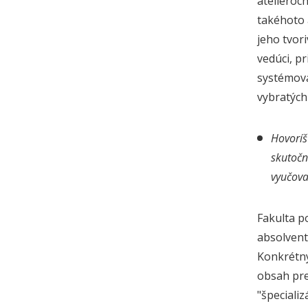
ateliéroc
takéhoto 
jeho tvor
vedúci, p
systémová
vybratých 
Hovoríš
skutočn
vyučova
Fakulta p
absolvent
Konkrétny
obsah pre
"špeciali