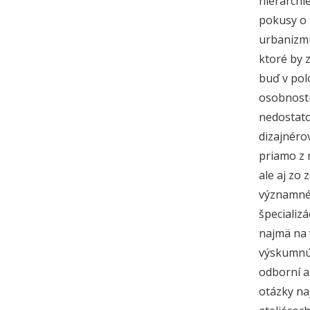
hierarchi
pokusy o 
urbanizmus
ktoré by 
buď v pol
osobnosti
nedostato
dizajnéro
priamo z 
ale aj zo 
významné 
špecializ
najmä na 
výskumnú 
odborní a
otázky na