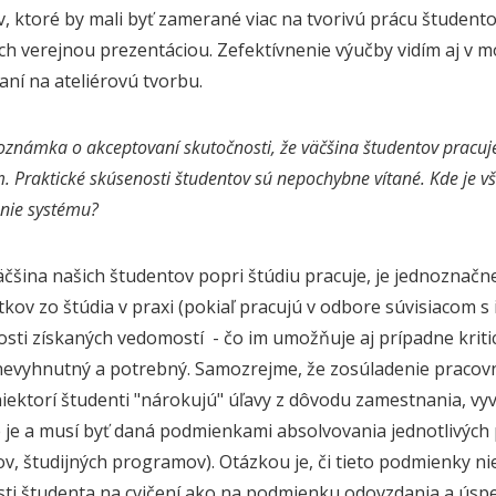
, ktoré by mali byť zamerané viac na tvorivú prácu študen
 ich verejnou prezentáciou. Zefektívnenie výučby vidím aj v 
aní na ateliérovú tvorbu.
oznámka o akceptovaní skutočnosti, že väčšina študentov pracuje
. Praktické skúsenosti študentov sú nepochybne vítané. Kde je vš
nie systému?
väčšina našich študentov popri štúdiu pracuje, je jednoznač
tkov zo štúdia v praxi (pokiaľ pracujú v odbore súvisiacom 
osti získaných vedomostí - čo im umožňuje aj prípadne kriti
evyhnutný a potrebný. Samozrejme, že zosúladenie pracovnýc
 niektorí študenti "nárokujú" úľavy z dôvodu zamestnania, vy
e je a musí byť daná podmienkami absolvovania jednotlivých
v, študijných programov). Otázkou je, či tieto podmienky ni
ti študenta na cvičení ako na podmienku odovzdania a úsp