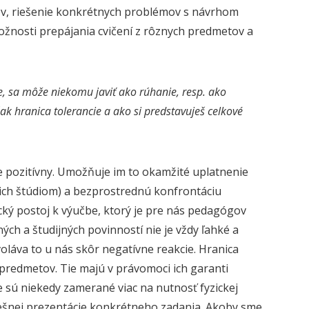
tov, riešenie konkrétnych problémov s návrhom
možnosti prepájania cvičení z rôznych predmetov a
, sa môže niekomu javiť ako rúhanie, resp. ako
ak hranica tolerancie a ako si predstavuješ celkové
ne pozitívny. Umožňuje im to okamžité uplatnenie
s ich štúdiom) a bezprostrednú konfrontáciu
cký postoj k výučbe, ktorý je pre nás pedagógov
h a študijných povinností nie je vždy ľahké a
voláva to u nás skôr negatívne reakcie. Hranica
 predmetov. Tie majú v právomoci ich garanti
e sú niekedy zamerané viac na nutnosť fyzickej
ešnej prezentácie konkrétneho zadania. Akoby sme