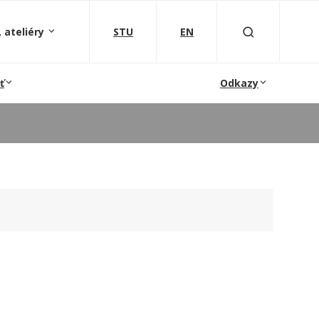
 ateliéry
STU
EN
ť
Odkazy