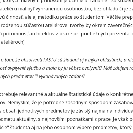
h, ktorých hlavným prínosom je učenie a "ťahanie " sa štud
ateliéru mal byť vyhranenou osobnosťou, bez ohľadu či je z
ivú činnosť, ale aj metodiku práce so študentom. Väčšie prep
rirodzenou súčasťou ateliérovej tvorby by okrem záverečnýc
 prítomnosť architektov z praxe pri priebežných prezentáci
ateliéroch).
 o tom, že absolventi FASTU sú žiadaní aj v iných oblastiach, a n
osť ovplyvniť výučbu a mala by ju vôbec ovplyvniť? Máš záujem roz
ných predmetov či vykonávaných zadaní?
otrebuje relevantné a aktuálne štatistické údaje o konkrétne
ov. Nemyslím, že je potrebné zásadným spôsobom zasahovať
 obsah jednotlivých predmetov je závislý najmä na individ
dmetu aktuálny, s najnovšími poznatkami z praxe. Je však 
zácie" študenta aj na jeho osobnom výbere predmetov, ktorý 