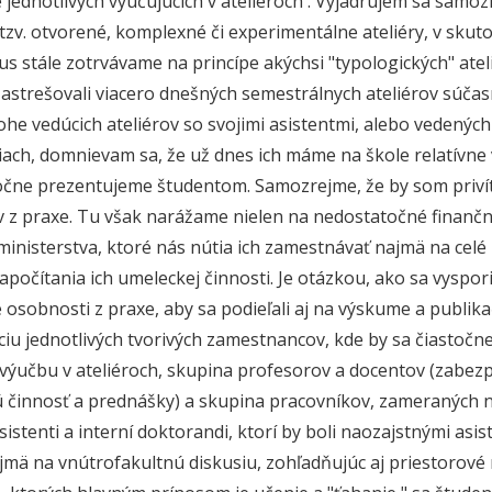
e jednotlivých vyučujúcich v ateliéroch . Vyjadrujem sa samoz
tzv. otvorené, komplexné či experimentálne ateliéry, v skut
 stále zotrvávame na princípe akýchsi "typologických" atelié
zastrešovali viacero dnešných semestrálnych ateliérov súč
ohe vedúcich ateliérov so svojimi asistentmi, alebo vedený
ach, domnievam sa, že už dnes ich máme na škole relatívne ve
čne prezentujeme študentom. Samozrejme, že by som privítal
v z praxe. Tu však narážame nielen na nedostatočné finančn
ministerstva, ktoré nás nútia ich zamestnávať najmä na celé 
započítania ich umeleckej činnosti. Je otázkou, ako sa vyspo
osobnosti z praxe, aby sa podieľali aj na výskume a publikač
áciu jednotlivých tvorivých zamestnancov, kde by sa čiastočn
výučbu v ateliéroch, skupina profesorov a docentov (zabezpe
činnosť a prednášky) a skupina pracovníkov, zameraných 
sistenti a interní doktorandi, ktorí by boli naozajstnými as
jmä na vnútrofakultnú diskusiu, zohľadňujúc aj priestorové m