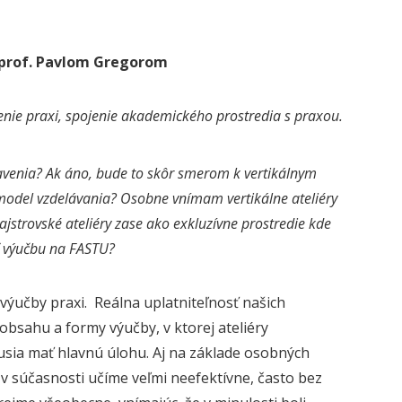
 prof. Pavlom Gregorom
ženie praxi, spojenie akademického prostredia s praxou.
tavenia? Ak áno, bude to skôr smerom k vertikálnym
 model vzdelávania? Osobne vnímam vertikálne ateliéry
ajstrovské ateliéry zase ako exkluzívne prostredie kde
ť výučbu na FASTU?
ýučby praxi. Reálna uplatniteľnosť našich
bsahu a formy výučby, v ktorej ateliéry
 musia mať hlavnú úlohu. Aj na základe osobných
 v súčasnosti učíme veľmi neefektívne, často bez