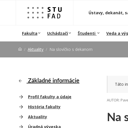
Prejsť na obsah
Ústavy, dekanát, s
Fakulta
Uchádzači
Študenti
Veda a vý
Aktuality
Na slovíčko s dekanom
Základné informácie
Táto in
Profil fakulty a údaje
AUTOR: Pave
História fakulty
Na 
Aktuality
Úradná výveska