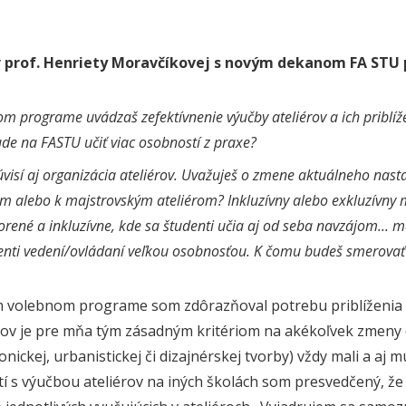
 prof. Henriety Moravčíkovej s novým dekanom FA STU
om programe uvádzaš zefektívnenie výučby ateliérov a ich priblí
de na FASTU učiť viac osobností z praxe?
úvisí aj organizácia ateliérov. Uvažuješ o zmene aktuálneho nas
om alebo k majstrovským ateliérom? Inkluzívny alebo exkluzívny
orené a inkluzívne, kde sa študenti učia aj od seba navzájom... m
enti vedení/ovládaní veľkou osobnosťou. K čomu budeš smerova
 volebnom programe som zdôrazňoval potrebu priblíženia v
ov je pre mňa tým zásadným kritériom na akékoľvek zmeny o
onickej, urbanistickej či dizajnérskej tvorby) vždy mali a aj
í s výučbou ateliérov na iných školách som presvedčený, že