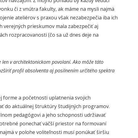
entov navzájom. Z môjho pohľadu by každý vedúci
vonku či z vnútra fakulty, ak máme na mysli najmä
ojenie ateliérov s praxou však nezabezpečia iba ich
h verejných prieskumov mala zabezpečiť aj
ách rozpracovanosti (čo sa už dnes deje na
ie len v architektonickom povolaní. Ako môže táto
šíriť profil absolventa aj posilnením určitého spektra
j forme a početnosti uplatnenia svojich
 do aktuálnej štruktúry študijných programov.
uálnom pedagógovi a jeho schopnosti udržiavať
potrebné ponechať väčší priestor na formovaní
najmä v polohe voliteľnosti musí ponúkať širšiu