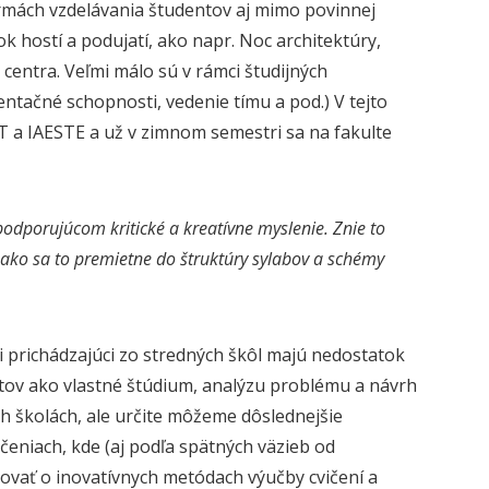
ormách vzdelávania študentov aj mimo povinnej
k hostí a podujatí, ako napr. Noc architektúry,
o centra. Veľmi málo sú v rámci študijných
ntačné schopnosti, vedenie tímu a pod.) V tejto
T a IAESTE a už v zimnom semestri sa na fakulte
dporujúcom kritické a kreatívne myslenie. Znie to
ko sa to premietne do štruktúry sylabov a schémy
 prichádzajúci zo stredných škôl majú nedostatok
ktov ako vlastné štúdium, analýzu problému a návrh
h školách, ale určite môžeme dôslednejšie
eniach, kde (aj podľa spätných väzieb od
movať o inovatívnych metódach výučby cvičení a