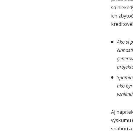
sa nieked
ich zbyto
kreditové
Ako si 
činnost
generov
projekt
Spomína
ako byr
vzniknú
Aj naprie
výskumu (
snahou a 