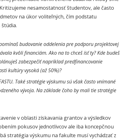
 Kritizujeme nesamostatnosť študentov, ale často
dmetov na úkor voliteľných, čím podstatu
štúdia.
? Spomínaš budovanie oddelenia pre podporu projektovej
hávala kvôli financiám. Ako na to chceš ísť ty? Kde budeš
plánuješ zabezpečiť napríklad predfinancovanie
asti kultúry vysoká (až 50%)?
FASTU. Také stratégie výskumu sú však často vnímané
odzeného vývoja. Na základe čoho by mali tie stratégie
tavenie v oblasti získavania grantov a výsledkov
obením pokusov jednotlivcov ale iba koncepčnou
bá stratégia výskumu na fakulte musí vychádzať z