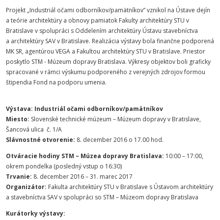
Projekt „Industriál očami odborníkov/pamätníkov” vznikol na Ústave dejín
a teórie architektúry a obnovy pamiatok Fakulty architektúry STU v
Bratislave v spolupráci s Oddelením architektúry Ústavu stavebníctva
a architektúry SAV v Bratislave. Realizácia výstavy bola finančne podporená
MK SR, agentúrou VEGA a Fakultou architektúry STU v Bratislave. Priestor
poskytlo STM - Múzeum dopravy Bratislava. Výkresy objektov boli graficky
spracované v rámci výskumu podporeného z verejných zdrojov formou
štipendia Fond na podporu umenia.
Výstava: Industriál očami odborníkov/pamätníkov
Miesto:
Slovenské technické múzeum – Múzeum dopravy v Bratislave,
Šancová ulica č. 1/A
Slávnostné otvorenie:
8. december 2016 o 17.00 hod.
Otváracie hodiny STM – Múzea dopravy Bratislava:
10:00 – 17:00,
okrem pondelka (posledný vstup o 16:30)
Trvanie:
8. december 2016 – 31. marec 2017
Organizátor:
Fakulta architektúry STU v Bratislave s Ústavom architektúry
a stavebníctva SAV v spolupráci so STM – Múzeom dopravy Bratislava
Kurátorky výstavy: