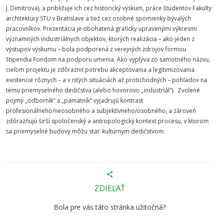
J. Dimitrova), a približuje ich cez historický výskum, práce študentov Fakulty
architektúry STU v Bratislave a tiež cez osobné spomienky bývalých
pracovníkov. Prezentácia je obohatená graficky upravenými výkresmi
významných industriálnych objektov, ktorých realizácia – ako jeden z
výstupov výskumu – bola podporená z verejných zdrojov formou
štipendia Fondom na podporu umenia. Ako vyplýva zo samotného názvu,
cieľom projektu je zdôrazniť potrebu akceptovania a legitimizovania
existencie rôznych – a v istých situáciách až protichodných – pohľadov na
tému priemyselného dedičstva (alebo hovorovo „industriál“). Zvolené
pojmy „odborník“ a „pamätník“ vyjadrujú kontrast
profesionálneho/neosobného a subjektívneho/osobného, a zároveň
zdôrazňujú širší spoločenský a antropologický kontext procesu, v ktorom
sa priemyselné budovy môžu stať kultúrnym dedičstvom.
ZDIEĽAŤ
Bola pre vás táto stránka užitočná?