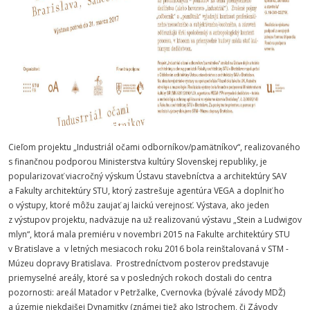
Cieľom projektu „Industriál očami odborníkov/pamätníkov“, realizovaného
s finančnou podporou Ministerstva kultúry Slovenskej republiky, je
popularizovať viacročný výskum Ústavu stavebníctva a architektúry SAV
a Fakulty architektúry STU, ktorý zastrešuje agentúra VEGA a doplniť ho
o výstupy, ktoré môžu zaujať aj laickú verejnosť. Výstava, ako jeden
z výstupov projektu, nadväzuje na už realizovanú výstavu „Stein a Ludwigov
mlyn“, ktorá mala premiéru v novembri 2015 na Fakulte architektúry STU
v Bratislave a v letných mesiacoch roku 2016 bola reinštalovaná v STM -
Múzeu dopravy Bratislava. Prostredníctvom posterov predstavuje
priemyselné areály, ktoré sa v posledných rokoch dostali do centra
pozornosti: areál Matador v Petržalke, Cvernovka (bývalé závody MDŽ)
a územie niekdajšej Dynamitky (známej tiež ako Istrochem, či Závody