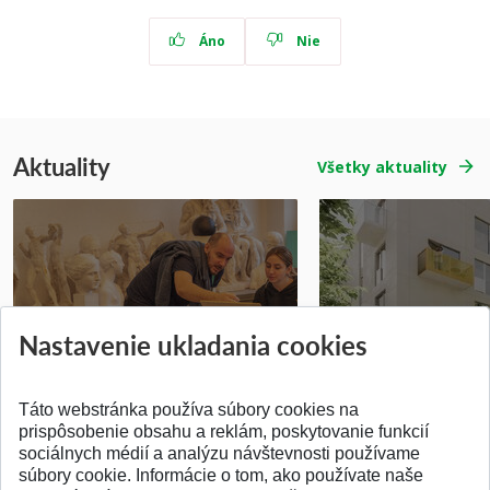
Áno
Nie
Aktuality
Všetky aktuality
Prípravné kurzy
Študentská súťa
Nastavenie ukladania cookies
Pridané 14.07.2026
Pridané 03.07.2026
Táto webstránka používa súbory cookies na
prispôsobenie obsahu a reklám, poskytovanie funkcií
sociálnych médií a analýzu návštevnosti používame
súbory cookie. Informácie o tom, ako používate naše