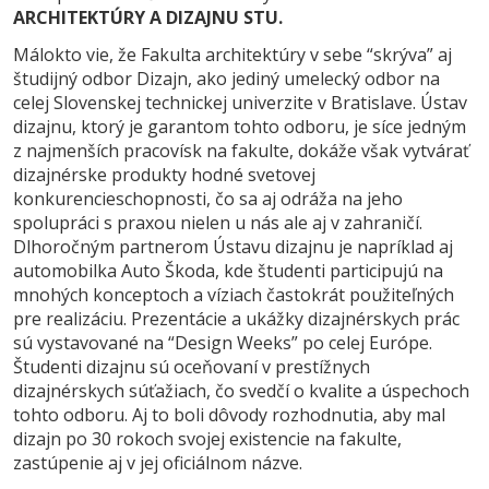
ARCHITEKTÚRY A DIZAJNU STU.
Málokto vie, že Fakulta architektúry v sebe “skrýva” aj
študijný odbor Dizajn, ako jediný umelecký odbor na
celej Slovenskej technickej univerzite v Bratislave. Ústav
dizajnu, ktorý je garantom tohto odboru, je síce jedným
z najmenších pracovísk na fakulte, dokáže však vytvárať
dizajnérske produkty hodné svetovej
konkurencieschopnosti, čo sa aj odráža na jeho
spolupráci s praxou nielen u nás ale aj v zahraničí.
Dlhoročným partnerom Ústavu dizajnu je napríklad aj
automobilka Auto Škoda, kde študenti participujú na
mnohých konceptoch a víziach častokrát použiteľných
pre realizáciu. Prezentácie a ukážky dizajnérskych prác
sú vystavované na “Design Weeks” po celej Európe.
Študenti dizajnu sú oceňovaní v prestížnych
dizajnérskych súťažiach, čo svedčí o kvalite a úspechoch
tohto odboru. Aj to boli dôvody rozhodnutia, aby mal
dizajn po 30 rokoch svojej existencie na fakulte,
zastúpenie aj v jej oficiálnom názve.