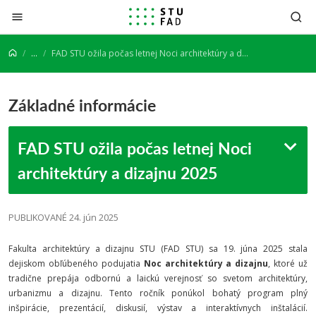
Prejsť na obsah
...
FAD STU ožila počas letnej Noci architektúry a dizajnu 2025
Základné informácie
FAD STU ožila počas letnej Noci
architektúry a dizajnu 2025
PUBLIKOVANÉ 24. jún 2025
Fakulta architektúry a dizajnu STU (FAD STU) sa 19. júna 2025 stala
dejiskom obľúbeného podujatia
Noc architektúry a dizajnu
, ktoré už
tradične prepája odbornú a laickú verejnosť so svetom architektúry,
urbanizmu a dizajnu. Tento ročník ponúkol bohatý program plný
inšpirácie, prezentácií, diskusií, výstav a interaktívnych inštalácií.