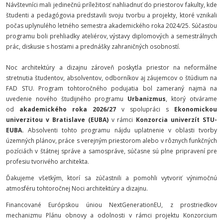
Návštevníci mali jedinečnú príležitosť nahliadnuť do priestorov fakulty, kde
študenti a pedagógovia predstavili svoju tvorbu a projekty, ktoré vznikali
počas uplynulého letného semestra akademického roka 2024/25. Súčasťou
programu boli prehliadky ateliérov, výstavy diplomových a semestrálnych
prác, diskusie s hosťami a prednášky zahraničných osobností.
Noc architektúry a dizajnu zároveň poskytla priestor na neformálne
stretnutia študentov, absolventov, odborníkov aj záujemcov o štúdium na
FAD STU.
Program tohtoročného podujatia bol zameraný najmä na
uvedenie nového študijného programu
Urbanizmus
, ktorý otvárame
od
akademického roka 2026/27
v spolupráci s
Ekonomickou
univerzitou v Bratislave (EUBA)
v rámci
Konzorcia univerzít STU-
EUBA.
Absolventi tohto programu
nájdu uplatnenie v oblasti tvorby
územných plánov, práce s verejným priestorom alebo v rôznych funkčných
pozíciách v štátnej správe a samospráve,
súčasne sú plne pripravení pre
profesiu tvorivého architekta.
Ďakujeme všetkým, ktorí sa zúčastnili a pomohli vytvoriť výnimočnú
atmosféru tohtoročnej Noci architektúry a dizajnu.
Financované Európskou úniou NextGenerationEU, z prostriedkov
mechanizmu Plánu obnovy a odolnosti v rámci projektu Konzorcium