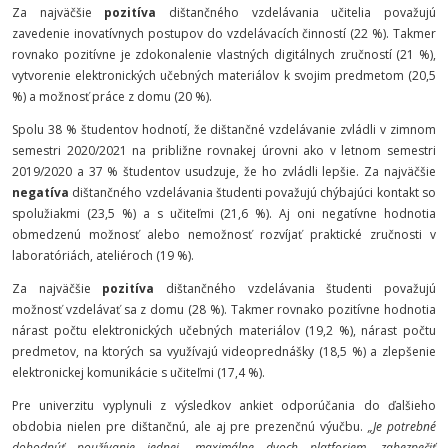
Za najväčšie
pozitíva
dištančného vzdelávania učitelia považujú
zavedenie inovatívnych postupov do vzdelávacích činností (22 %). Takmer
rovnako pozitívne je zdokonalenie vlastných digitálnych zručností (21 %),
vytvorenie elektronických učebných materiálov k svojim predmetom (20,5
%) a možnosť práce z domu (20 %).
Spolu 38 % študentov hodnotí, že dištančné vzdelávanie zvládli v zimnom
semestri 2020/2021 na približne rovnakej úrovni ako v letnom semestri
2019/2020 a 37 % študentov usudzuje, že ho zvládli lepšie. Za najväčšie
negatíva
dištančného vzdelávania študenti považujú chýbajúci kontakt so
spolužiakmi (23,5 %) a s učiteľmi (21,6 %). Aj oni negatívne hodnotia
obmedzenú možnosť alebo nemožnosť rozvíjať praktické zručnosti v
laboratóriách, ateliéroch (19 %).
Za najväčšie
pozitíva
dištančného vzdelávania študenti považujú
možnosť vzdelávať sa z domu (28 %). Takmer rovnako pozitívne hodnotia
nárast počtu elektronických učebných materiálov (19,2 %), nárast počtu
predmetov, na ktorých sa využívajú videoprednášky (18,5 %) a zlepšenie
elektronickej komunikácie s učiteľmi (17,4 %).
Pre univerzitu vyplynuli z výsledkov ankiet odporúčania do ďalšieho
obdobia nielen pre dištančnú, ale aj pre prezenčnú výučbu.
„Je potrebné
dohodnúť používanie jednej, maximálne dvoch platforiem, zabezpečiť