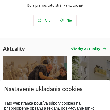
Bola pre vás táto stránka užitočná?
Áno
Nie
Aktuality
Všetky aktuality
Prípravné kurzy
Študentská súťa
Nastavenie ukladania cookies
Pridané 14.07.2026
Pridané 03.07.2026
Táto webstránka používa súbory cookies na
prispôsobenie obsahu a reklám, poskytovanie funkcií