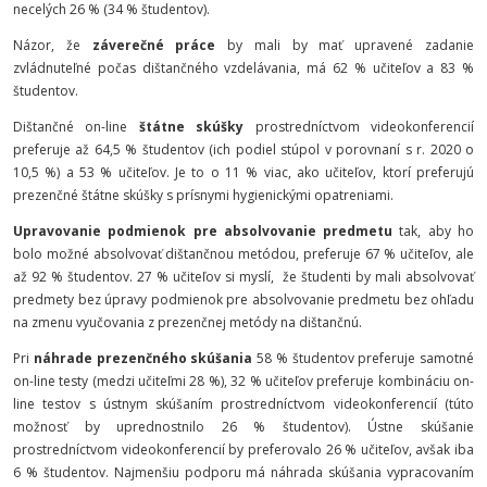
necelých 26 % (34 % študentov).
Názor, že
záverečné práce
by mali by mať upravené zadanie
zvládnuteľné počas dištančného vzdelávania, má 62 % učiteľov a 83 %
študentov.
Dištančné on-line
štátne skúšky
prostredníctvom videokonferencií
preferuje až 64,5 % študentov (ich podiel stúpol v porovnaní s r. 2020 o
10,5 %) a 53 % učiteľov. Je to o 11 % viac, ako učiteľov, ktorí preferujú
prezenčné štátne skúšky s prísnymi hygienickými opatreniami.
Upravovanie podmienok pre absolvovanie predmetu
tak, aby ho
bolo možné absolvovať dištančnou metódou, preferuje 67 % učiteľov, ale
až 92 % študentov. 27 % učiteľov si myslí,
že študenti by mali absolvovať
predmety bez úpravy podmienok pre absolvovanie predmetu bez ohľadu
na zmenu vyučovania z prezenčnej metódy na dištančnú.
Pri
náhrade prezenčného skúšania
58 % študentov preferuje samotné
on-line testy (medzi učiteľmi 28 %), 32 % učiteľov preferuje kombináciu on-
line testov s ústnym skúšaním prostredníctvom videokonferencií (túto
možnosť by uprednostnilo 26 % študentov). Ústne skúšanie
prostredníctvom videokonferencií by preferovalo 26 % učiteľov, avšak iba
6 % študentov. Najmenšiu podporu má náhrada skúšania vypracovaním