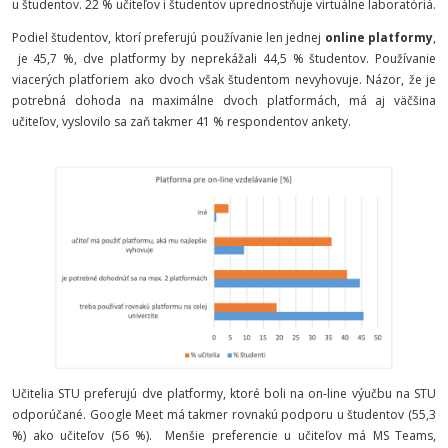
u študentov. 22 % učiteľov i študentov uprednostňuje virtuálne laboratóriá.
Podiel študentov, ktorí preferujú používanie len jednej
online platformy
,
je 45,7 %, dve platformy by neprekážali 44,5 % študentov. Používanie
viacerých platforiem ako dvoch však študentom nevyhovuje. Názor, že je
potrebná dohoda na maximálne dvoch platformách, má aj väčšina
učiteľov, vyslovilo sa zaň takmer 41 % respondentov ankety.
Učitelia STU preferujú dve platformy, ktoré boli na on-line výučbu na STU
odporúčané. Google Meet má takmer rovnakú podporu u študentov (55,3
%) ako učiteľov (56 %).
Menšie preferencie u učiteľov má MS Teams,