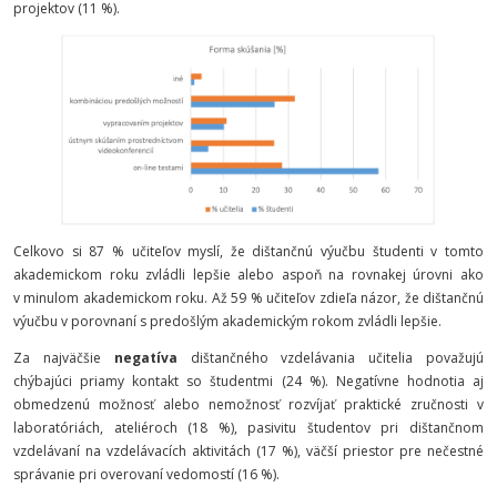
projektov (11 %).
Celkovo si 87 % učiteľov myslí, že dištančnú výučbu študenti v tomto
akademickom roku zvládli lepšie alebo aspoň na rovnakej úrovni ako
v minulom akademickom roku. Až 59 % učiteľov zdieľa názor, že dištančnú
výučbu v porovnaní s predošlým akademickým rokom zvládli lepšie.
Za najväčšie
negatíva
dištančného vzdelávania učitelia považujú
chýbajúci priamy kontakt so študentmi (24 %). Negatívne hodnotia aj
obmedzenú možnosť alebo nemožnosť rozvíjať praktické zručnosti v
laboratóriách, ateliéroch (18 %), pasivitu študentov pri dištančnom
vzdelávaní na vzdelávacích aktivitách (17 %), väčší priestor pre nečestné
správanie pri overovaní vedomostí (16 %).