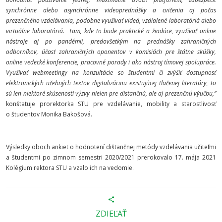
synchrónne alebo asynchrónne videoprednášky a cvičenia aj počas
prezenčného vzdelávania, podobne využívať videá, vzdialené laboratóriá alebo
virtuálne laboratóriá.
Tam, kde to bude praktické a žiadúce, využívať online
nástroje aj po pandémii, predovšetkým na prednášky zahraničných
odborníkov, účasť zahraničných oponentov v komisiách pre štátne skúšky,
online vedecké konferencie, pracovné porady i ako nástroj tímovej spolupráce
.
Využívať webmeetingy na konzultácie so študentmi
či
zvýšiť dostupnosť
elektronických učebných textov digitalizáciou existujúcej tlačenej literatúry, to
sú len niektoré skúsenosti výzvy nielen pre distančnú, ale aj prezenčnú výučbu,“
konštatuje prorektorka STU pre vzdelávanie, mobility a starostlivosť
o študentov Monika Bakošová.
Výsledky oboch ankiet o hodnotení dištančnej metódy vzdelávania učiteľmi
a študentmi po zimnom semestri 2020/2021 prerokovalo 17. mája 2021
Kolégium rektora STU a vzalo ich na vedomie.
ZDIEĽAŤ