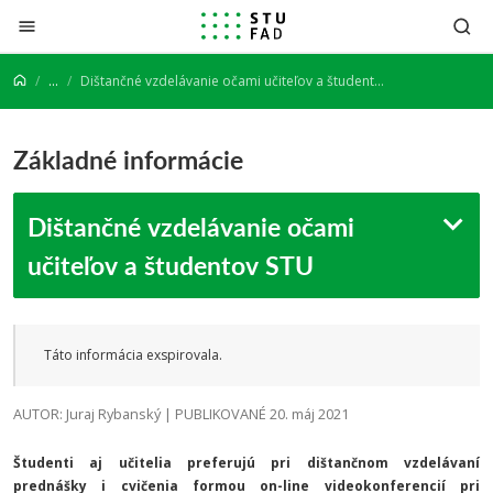
Prejsť na obsah
...
Dištančné vzdelávanie očami učiteľov a študentov STU
Základné informácie
Dištančné vzdelávanie očami
učiteľov a študentov STU
Táto informácia exspirovala.
AUTOR: Juraj Rybanský | PUBLIKOVANÉ 20. máj 2021
Študenti aj učitelia preferujú pri dištančnom vzdelávaní
prednášky i cvičenia formou on-line videokonferencií pri