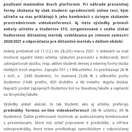
používaní maximálne dvoch platforiem. Pri náhrade prezenčnej
formy skúšania by však študenti uprednostnili online test, kým
učitelia sa viac prikláňajú k jeho kombinácii s ústnym skúšaním
prostredníctvom videokonferencií. Aj tieto výsledky priniesli
ankety učiteľov a študentov STU, zorganizované v snahe získať
hodnotenie dištančnej metódy vzdelávania po zimnom semestri
2020/2021 a odporúčania pre dištančnú metódu v ďalšom období.
Ankety prebiehali od 11.(12.) do 28.(29.) marca 2021. V anketách sa mali
možnosť vyjadriť všetci učitelia, výskumní pracovníci a doktorandi, ktorí
zabezpečovali výučbu, resp. aktívni študenti dennej a externej formy štúdia
všetkých troch stupňov. Zapojilo 551 z 1968 učiteľov, čo predstavuje 28 %
z nich, a
2365 študentov, čo znamená 23,68 % z celkového počtu
študentov (1649 prvého, 650 druhého a 66 tretieho stupňa štúdia).
Najväčší podiel zapojených študentov bol na Stavebnej fakulte a najmenší
na Strojníckej fakulte.
Výsledky ankiet ukázali, že tak študenti, ako aj učitelia, preferujú
prednášky formou on-line videokonferencií
(48 % učiteľov, 39 %
študentov). Ďalšie preferované možnosti sú audiozáznamy kombinované
s prezentáciami, ktoré má učiteľ pripravené k prednáške, a off-line
videoprednášky, ktoré tesne predbiehajú samoštúdium z odporúčanej