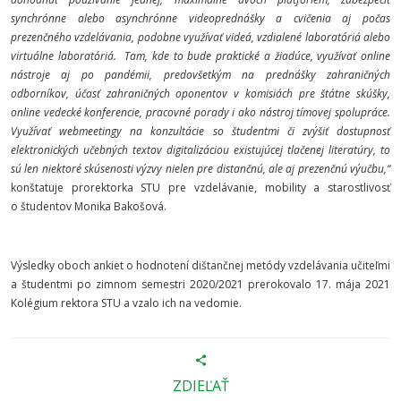
synchrónne alebo asynchrónne videoprednášky a cvičenia aj počas
prezenčného vzdelávania, podobne využívať videá, vzdialené laboratóriá alebo
virtuálne laboratóriá.
Tam, kde to bude praktické a žiadúce, využívať online
nástroje aj po pandémii, predovšetkým na prednášky zahraničných
odborníkov, účasť zahraničných oponentov v komisiách pre štátne skúšky,
online vedecké konferencie, pracovné porady i ako nástroj tímovej spolupráce
.
Využívať webmeetingy na konzultácie so študentmi
či
zvýšiť dostupnosť
elektronických učebných textov digitalizáciou existujúcej tlačenej literatúry, to
sú len niektoré skúsenosti výzvy nielen pre distančnú, ale aj prezenčnú výučbu,“
konštatuje prorektorka STU pre vzdelávanie, mobility a starostlivosť
o študentov Monika Bakošová.
Výsledky oboch ankiet o hodnotení dištančnej metódy vzdelávania učiteľmi
a študentmi po zimnom semestri 2020/2021 prerokovalo 17. mája 2021
Kolégium rektora STU a vzalo ich na vedomie.
ZDIEĽAŤ