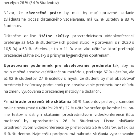
necelých 26 % (34 % študentov).
Názor, že
záverečné práce
by mali by mať upravené zadanie
zvládnuteľné počas dištančného vzdelávania, má 62 % učiteľov a 83 %
študentov.
Dištančné on-line
štátne skúšky
prostredníctvom videokonferencií
preferuje až 64,5 % študentov (ich podiel stúpol v porovnaní s r. 2020 o
10,5 %) a 53 % učiteľov. Je to o 11 % viac, ako učiteľov, ktorí preferujú
prezenčné štátne skúšky s prísnymi hygienickými opatreniami.
Upravovanie podmienok pre absolvovanie predmetu
tak, aby ho
bolo možné absolvovať dištančnou metódou, preferuje 67 % učiteľov, ale
až 92 % študentov. 27 % učiteľov si myslí,
že študenti by mali absolvovať
predmety bez úpravy podmienok pre absolvovanie predmetu bez ohľadu
na zmenu vyučovania z prezenčnej metódy na dištančnú.
Pri
náhrade prezenčného skúšania
58 % študentov preferuje samotné
on-line testy (medzi učiteľmi 28 %), 32 % učiteľov preferuje kombináciu on-
line testov s ústnym skúšaním prostredníctvom videokonferencií (túto
možnosť by uprednostnilo 26 % študentov). Ústne skúšanie
prostredníctvom videokonferencií by preferovalo 26 % učiteľov, avšak iba
6 % študentov. Najmenšiu podporu má náhrada skúšania vypracovaním