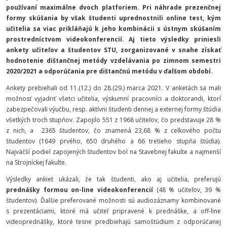
používaní maximálne dvoch platforiem. Pri náhrade prezenčnej
formy skúšania by však študenti uprednostnili online test, kým
učitelia sa viac prikláňajú k jeho kombinácii s ústnym skúšaním
prostredníctvom videokonferencií. Aj tieto výsledky priniesli
ankety učiteľov a študentov STU, zorganizované v snahe získať
hodnotenie dištančnej metódy vzdelávania po zimnom semestri
2020/2021 a odporúčania pre dištančnú metódu v ďalšom období.
Ankety prebiehali od 11.(12.) do 28.(29.) marca 2021. V anketách sa mali
možnosť vyjadriť všetci učitelia, výskumní pracovníci a doktorandi, ktorí
zabezpečovali výučbu, resp. aktívni študenti dennej a externej formy štúdia
všetkých troch stupňov. Zapojilo 551 z 1968 učiteľov, čo predstavuje 28 %
z nich, a
2365 študentov, čo znamená 23,68 % z celkového počtu
študentov (1649 prvého, 650 druhého a 66 tretieho stupňa štúdia).
Najväčší podiel zapojených študentov bol na Stavebnej fakulte a najmenší
na Strojníckej fakulte.
Výsledky ankiet ukázali, že tak študenti, ako aj učitelia, preferujú
prednášky formou on-line videokonferencií
(48 % učiteľov, 39 %
študentov). Ďalšie preferované možnosti sú audiozáznamy kombinované
s prezentáciami, ktoré má učiteľ pripravené k prednáške, a off-line
videoprednášky, ktoré tesne predbiehajú samoštúdium z odporúčanej