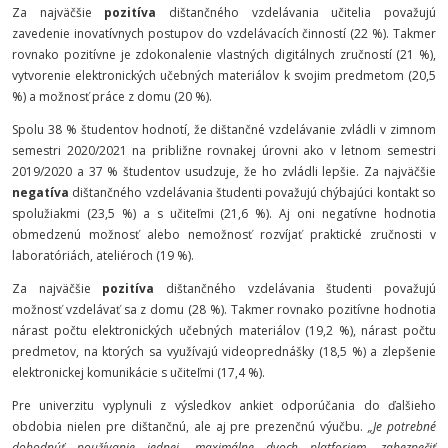
Za najväčšie
pozitíva
dištančného vzdelávania učitelia považujú
zavedenie inovatívnych postupov do vzdelávacích činností (22 %). Takmer
rovnako pozitívne je zdokonalenie vlastných digitálnych zručností (21 %),
vytvorenie elektronických učebných materiálov k svojim predmetom (20,5
%) a možnosť práce z domu (20 %).
Spolu 38 % študentov hodnotí, že dištančné vzdelávanie zvládli v zimnom
semestri 2020/2021 na približne rovnakej úrovni ako v letnom semestri
2019/2020 a 37 % študentov usudzuje, že ho zvládli lepšie. Za najväčšie
negatíva
dištančného vzdelávania študenti považujú chýbajúci kontakt so
spolužiakmi (23,5 %) a s učiteľmi (21,6 %). Aj oni negatívne hodnotia
obmedzenú možnosť alebo nemožnosť rozvíjať praktické zručnosti v
laboratóriách, ateliéroch (19 %).
Za najväčšie
pozitíva
dištančného vzdelávania študenti považujú
možnosť vzdelávať sa z domu (28 %). Takmer rovnako pozitívne hodnotia
nárast počtu elektronických učebných materiálov (19,2 %), nárast počtu
predmetov, na ktorých sa využívajú videoprednášky (18,5 %) a zlepšenie
elektronickej komunikácie s učiteľmi (17,4 %).
Pre univerzitu vyplynuli z výsledkov ankiet odporúčania do ďalšieho
obdobia nielen pre dištančnú, ale aj pre prezenčnú výučbu.
„Je potrebné
dohodnúť používanie jednej, maximálne dvoch platforiem, zabezpečiť