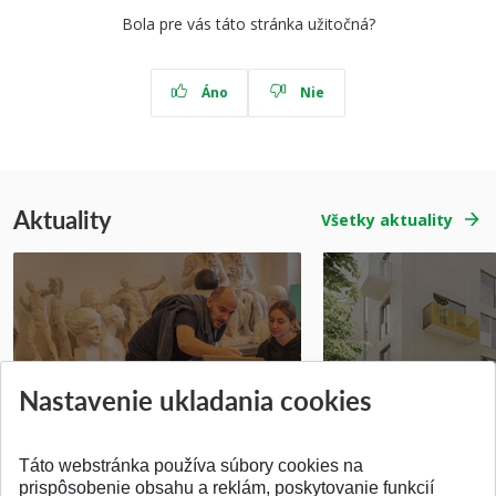
Bola pre vás táto stránka užitočná?
Áno
Nie
Aktuality
Všetky aktuality
Prípravné kurzy
Študentská súťa
Nastavenie ukladania cookies
Pridané 14.07.2026
Pridané 03.07.2026
Táto webstránka používa súbory cookies na
prispôsobenie obsahu a reklám, poskytovanie funkcií