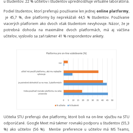
u študentov. 22 % učiteľov i študentov uprednostňuje virtuálne laboratóriá.
Podiel študentov, ktorí preferujú používanie len jednej
online platformy
,
je 45,7 %, dve platformy by neprekážali 44,5 % študentov. Používanie
viacerých platforiem ako dvoch však študentom nevyhovuje. Názor, že je
potrebná dohoda na maximálne dvoch platformách, má aj väčšina
učiteľov, vyslovilo sa zaň takmer 41 % respondentov ankety.
Učitelia STU preferujú dve platformy, ktoré boli na on-line výučbu na STU
odporúčané. Google Meet má takmer rovnakú podporu u študentov (55,3
%) ako učiteľov (56 %).
Menšie preferencie u učiteľov má MS Teams,