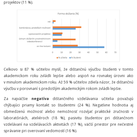
projektov (11 %).
Celkovo si 87 % učiteľov myslí, že dištančnú výučbu študenti v tomto
akademickom roku zvládli lepšie alebo aspoň na rovnakej úrovni ako
v minulom akademickom roku. Až 59 % učiteľov zdieľa názor, že dištančnú
výučbu v porovnaní s predošlým akademickým rokom zvládli lepšie.
Za najväčšie
negatíva
dištančného vzdelávania učitelia považujú
chýbajúci priamy kontakt so študentmi (24 %). Negatívne hodnotia aj
obmedzenú možnosť alebo nemožnosť rozvíjať praktické zručnosti v
laboratóriách, ateliéroch (18 %), pasivitu študentov pri dištančnom
vzdelávaní na vzdelávacích aktivitách (17 %), väčší priestor pre nečestné
správanie pri overovaní vedomostí (16 %).