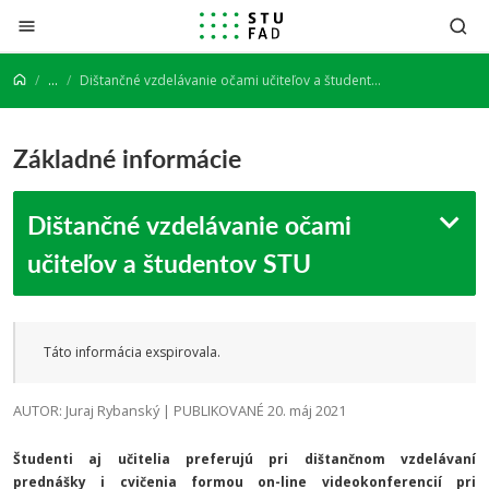
Prejsť na obsah
...
Dištančné vzdelávanie očami učiteľov a študentov STU
Základné informácie
Dištančné vzdelávanie očami
učiteľov a študentov STU
Táto informácia exspirovala.
AUTOR: Juraj Rybanský | PUBLIKOVANÉ 20. máj 2021
Študenti aj učitelia preferujú pri dištančnom vzdelávaní
prednášky i cvičenia formou on-line videokonferencií pri