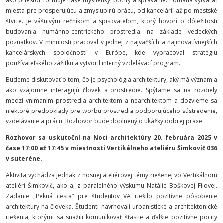
ako priestor formuje naše myšlienky, pocity a správanie. Pomáha vytvárať
miesta pre prosperujúcu a zmysluplnú prácu, od kancelárií až po mestské
štvrte. Je vášnivým rečníkom a spisovateľom, ktorý hovorí o dôležitosti
budovania humánno-centrického prostredia na základe vedeckých
poznatkov. V minulosti pracoval v jednej z najväčších a najinovatívnejších
kancelárskych spoločností v Európe, kde vypracoval stratégiu
používateľského zážitku a vytvoril interný vzdelávací program.
Budeme diskutovať o tom, čo je psychológia architektúry, aký má význam a
ako vzájomne interagujú človek a prostredie. Spýtame sa na rozdiely
medzi vnímaním prostredia architektom a nearchitektom a dozvieme sa
niektoré predpoklady pre tvorbu prostredia podporujúceho sústredenie,
vzdelávanie a prácu. Rozhovor bude doplnený o ukážky dobrej praxe.
Rozhovor sa uskutoční na Noci architektúry 20. februára 2025 v
čase 17:00 až 17:45 v miestnosti Vertikálneho ateliéru Šimkovič 036
v suteréne.
Aktivita vychádza jednak z nosnej ateliérovej témy riešenej vo Vertikálnom
ateliéri Šimkovič, ako aj z paralelného výskumu Natálie Boškovej Filovej.
Zadanie „Pekná cesta“ pre študentov VA riešilo pozitívne pôsobenie
architektúry na človeka. Študenti navrhovali urbanistické a architektonické
riešenia, ktorými sa snažili komunikovať šťastie a ďalšie pozitívne pocity