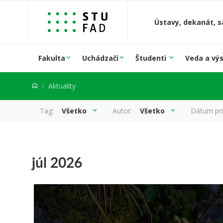
Prejsť na obsah
Ústavy, dekanát, s
Fakulta
Uchádzači
Študenti
Veda a vý
Aktuality
Tag:
Všetko
Autor:
Všetko
Dátum pri
Aktuality
júl 2026