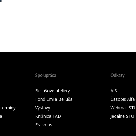
Spolupráca
Odkazy
Bellušove ateliéry
AIS
Fond Emila Belluša
Časopis Alfa
 termíny
Výstavy
Webmail ST
ka
Knižnica FAD
Jedálne STU
Erasmus