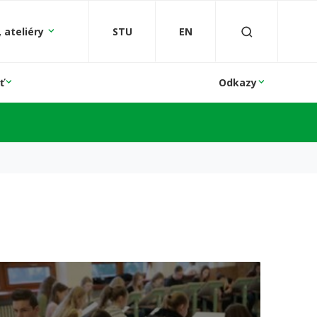
 ateliéry
STU
EN
ť
Odkazy