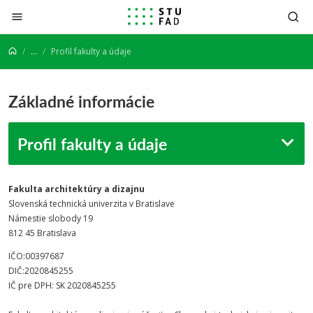
Prejsť na obsah
...
Profil fakulty a údaje
Základné informácie
Profil fakulty a údaje
Fakulta architektúry a dizajnu
Slovenská technická univerzita v Bratislave
Námestie slobody 19
812 45 Bratislava
IČO:00397687
DIČ:2020845255
IČ pre DPH: SK 2020845255