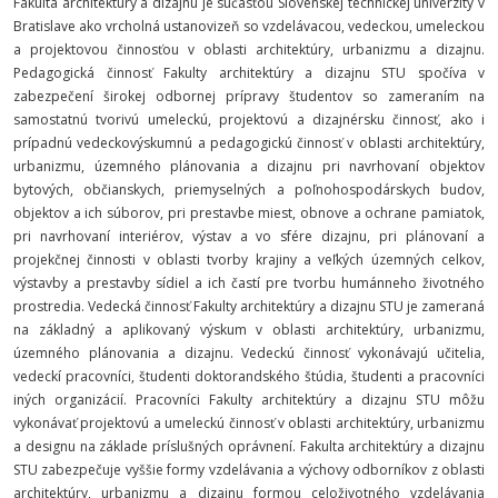
Fakulta architektúry a dizajnu je súčasťou Slovenskej technickej univerzity v
Bratislave ako vrcholná ustanovizeň so vzdelávacou, vedeckou, umeleckou
a projektovou činnosťou v oblasti architektúry, urbanizmu a dizajnu.
Pedagogická činnosť Fakulty architektúry a dizajnu STU spočíva v
zabezpečení širokej odbornej prípravy študentov so zameraním na
samostatnú tvorivú umeleckú, projektovú a dizajnérsku činnosť, ako i
prípadnú vedeckovýskumnú a pedagogickú činnosť v oblasti architektúry,
urbanizmu, územného plánovania a dizajnu pri navrhovaní objektov
bytových, občianskych, priemyselných a poľnohospodárskych budov,
objektov a ich súborov, pri prestavbe miest, obnove a ochrane pamiatok,
pri navrhovaní interiérov, výstav a vo sfére dizajnu, pri plánovaní a
projekčnej činnosti v oblasti tvorby krajiny a veľkých územných celkov,
výstavby a prestavby sídiel a ich častí pre tvorbu humánneho životného
prostredia. Vedecká činnosť Fakulty architektúry a dizajnu STU je zameraná
na základný a aplikovaný výskum v oblasti architektúry, urbanizmu,
územného plánovania a dizajnu. Vedeckú činnosť vykonávajú učitelia,
vedeckí pracovníci, študenti doktorandského štúdia, študenti a pracovníci
iných organizácií. Pracovníci Fakulty architektúry a dizajnu STU môžu
vykonávať projektovú a umeleckú činnosť v oblasti architektúry, urbanizmu
a designu na základe príslušných oprávnení. Fakulta architektúry a dizajnu
STU zabezpečuje vyššie formy vzdelávania a výchovy odborníkov z oblasti
architektúry, urbanizmu a dizajnu formou celoživotného vzdelávania