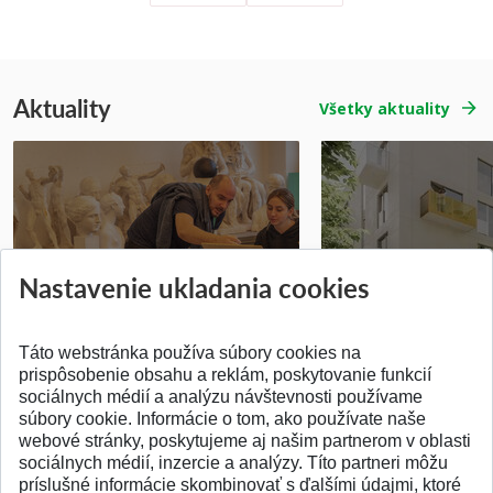
Aktuality
Všetky aktuality
Prípravné kurzy
Študentská súťa
Nastavenie ukladania cookies
Pridané 14.07.2026
Pridané 03.07.2026
Táto webstránka používa súbory cookies na
prispôsobenie obsahu a reklám, poskytovanie funkcií
sociálnych médií a analýzu návštevnosti používame
súbory cookie. Informácie o tom, ako používate naše
webové stránky, poskytujeme aj našim partnerom v oblasti
SPÄŤ NA VRCH
sociálnych médií, inzercie a analýzy. Títo partneri môžu
príslušné informácie skombinovať s ďalšími údajmi, ktoré