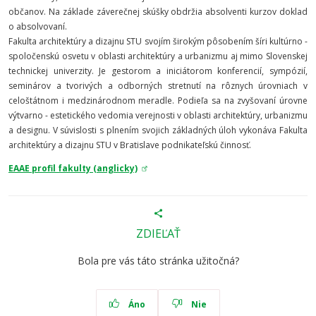
občanov. Na základe záverečnej skúšky obdržia absolventi kurzov doklad
o absolvovaní.
Fakulta architektúry a dizajnu STU svojím širokým pôsobením šíri kultúrno -
spoločenskú osvetu v oblasti architektúry a urbanizmu aj mimo Slovenskej
technickej univerzity. Je gestorom a iniciátorom konferencií, sympózií,
seminárov a tvorivých a odborných stretnutí na rôznych úrovniach v
celoštátnom i medzinárodnom meradle. Podieľa sa na zvyšovaní úrovne
výtvarno - estetického vedomia verejnosti v oblasti architektúry, urbanizmu
a designu. V súvislosti s plnením svojich základných úloh vykonáva Fakulta
architektúry a dizajnu STU v Bratislave podnikateľskú činnosť.
EAAE profil fakulty (anglicky)
ZDIEĽAŤ
Bola pre vás táto stránka užitočná?
Áno
Nie