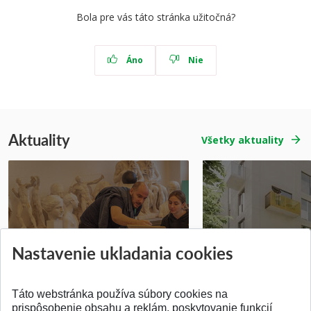
Bola pre vás táto stránka užitočná?
Áno
Nie
Aktuality
Všetky aktuality
Prípravné kurzy
Študentská súťa
Nastavenie ukladania cookies
Pridané 14.07.2026
Pridané 03.07.2026
Táto webstránka používa súbory cookies na
prispôsobenie obsahu a reklám, poskytovanie funkcií