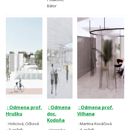
Bátor
: Odmena prof.
: Odmena
: Odmena prof.
Hrušku
doc.
Vilhana
Kodoňa
: Holicová, Očková
: Martina Kováčová
: 3. ročník
: 4. ročník