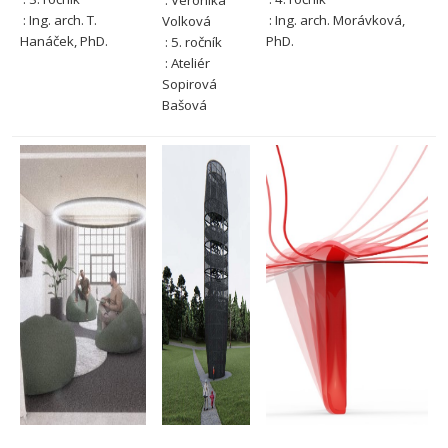
: Veronika
: Ing. arch. T.
: Ing. arch. Morávková,
Volková
Hanáček, PhD.
PhD.
: 5. ročník
: Ateliér
Sopirová
Bašová