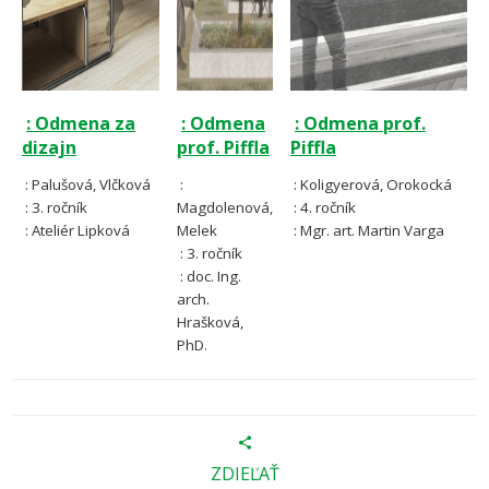
: Odmena za
: Odmena
: Odmena prof.
dizajn
prof. Piffla
Piffla
: Palušová, Vlčková
:
: Koligyerová, Orokocká
: 3. ročník
Magdolenová,
: 4. ročník
: Ateliér Lipková
Melek
: Mgr. art. Martin Varga
: 3. ročník
: doc. Ing.
arch.
Hrašková,
PhD
.
ZDIEĽAŤ