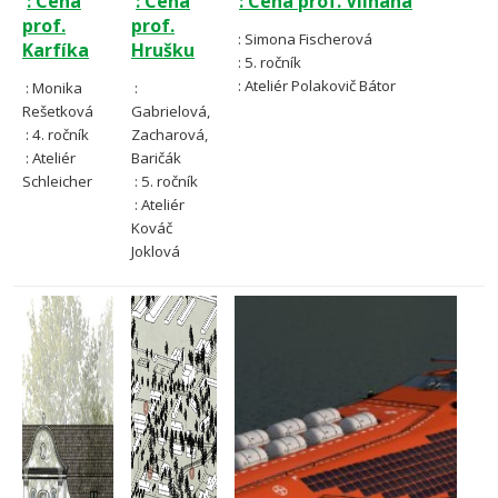
: Cena
: Cena
: Cena prof. Vilhana
prof.
prof.
: Simona Fischerová
Karfíka
Hrušku
: 5. ročník
: Ateliér Polakovič Bátor
: Monika
:
Rešetková
Gabrielová,
: 4. ročník
Zacharová,
: Ateliér
Baričák
Schleicher
: 5. ročník
: Ateliér
Kováč
Joklová