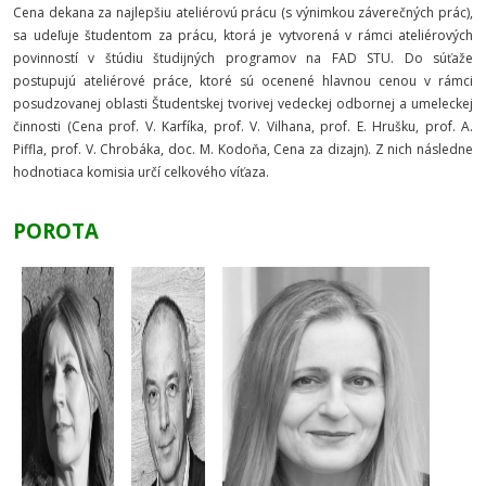
Cena dekana za najlepšiu ateliérovú prácu (s výnimkou záverečných prác),
sa udeľuje študentom za prácu, ktorá je vytvorená v rámci ateliérových
povinností v štúdiu študijných programov na FAD STU. Do súťaže
postupujú ateliérové práce, ktoré sú ocenené hlavnou cenou v rámci
posudzovanej oblasti Študentskej tvorivej vedeckej odbornej a umeleckej
činnosti (Cena prof. V. Karfíka, prof. V. Vilhana, prof. E. Hrušku, prof. A.
Piffla, prof. V. Chrobáka, doc. M. Kodoňa, Cena za dizajn). Z nich následne
hodnotiaca komisia určí celkového víťaza.
POROTA