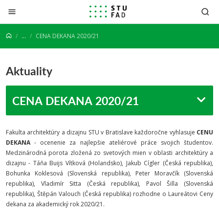
Prejsť na obsah
...
CENA DEKANA 2020/21
Aktuality
CENA DEKANA 2020/21
Fakulta architektúry a dizajnu STU v Bratislave každoročne vyhlasuje
CENU
DEKANA
- ocenenie za najlepšie ateliérové práce svojich študentov.
Medzinárodná porota zložená zo svetových mien v oblasti architektúry a
dizajnu - Táňa Buijs Vítková (Holandsko), Jakub Cígler (Česká republika),
Bohunka Koklesová (Slovenská republika), Peter Moravčík (Slovenská
republika), Vladimír Sitta (Česká republika), Pavol Šilla (Slovenská
republika), Štěpán Valouch (Česká republika) rozhodne o Laureátovi Ceny
dekana za akademický rok 2020/21.