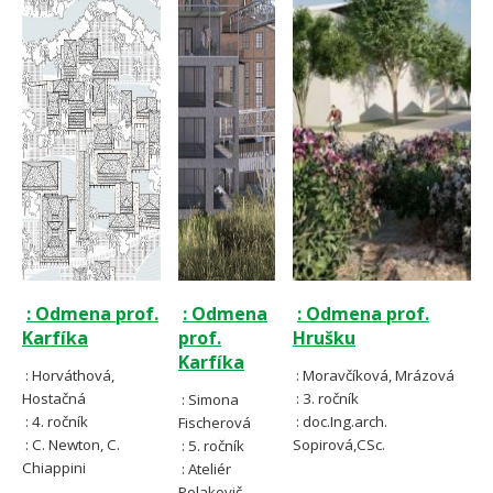
: Odmena prof.
: Odmena
: Odmena prof.
Karfíka
prof.
Hrušku
Karfíka
: Horváthová,
: Moravčíková, Mrázová
Hostačná
: 3. ročník
:
Simona
: 4. ročník
: doc.Ing.arch.
Fischerová
: C. Newton, C.
Sopirová,CSc.
: 5. ročník
Chiappini
: Ateliér
Polakovič