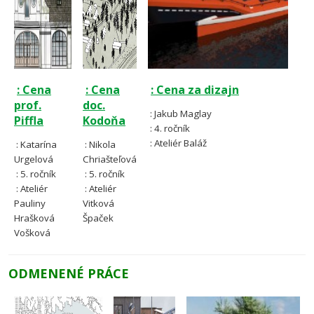
: Cena
: Cena
: Cena za dizajn
prof.
doc.
: Jakub Maglay
Piffla
Kodoňa
: 4. ročník
: Ateliér Baláž
: Katarína
: Nikola
Urgelová
Chriašteľová
: 5. ročník
: 5. ročník
: Ateliér
: Ateliér
Pauliny
Vitková
Hrašková
Špaček
Vošková
ODMENENÉ PRÁCE