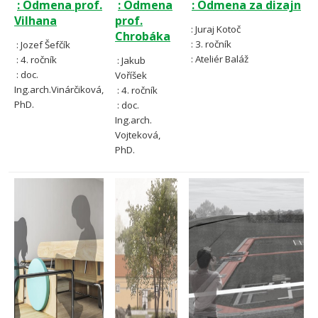
: Odmena prof.
: Odmena
: Odmena za dizajn
Vilhana
prof.
: Juraj Kotoč
Chrobáka
: 3. ročník
: Jozef Šefčík
: Ateliér Baláž
: 4. ročník
: Jakub
: doc.
Voříšek
Ing.arch.Vinárčiková,
: 4. ročník
PhD.
: doc.
Ing.arch.
Vojteková,
PhD.