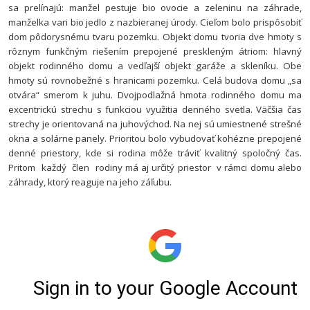
sa prelínajú: manžel pestuje bio ovocie a zeleninu na záhrade,
manželka vari bio jedlo z nazbieranej úrody. Cieľom bolo prispôsobiť
dom pôdorysnému tvaru pozemku. Objekt domu tvoria dve hmoty s
rôznym funkčným riešením prepojené preskleným átriom: hlavný
objekt rodinného domu a vedľajší objekt garáže a skleníku. Obe
hmoty sú rovnobežné s hranicami pozemku. Celá budova domu „sa
otvára“ smerom k juhu. Dvojpodlažná hmota rodinného domu ma
excentrickú strechu s funkciou využitia denného svetla. Väčšia čas
strechy je orientovaná na juhovýchod. Na nej sú umiestnené strešné
okna a solárne panely. Prioritou bolo vybudovať kohézne prepojené
denné priestory, kde si rodina môže tráviť kvalitný spoločný čas.
Pritom každý člen rodiny má aj určitý
priestor v rámci domu alebo
záhrady, ktorý reaguje na jeho záľubu.