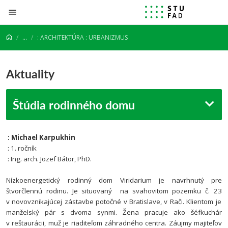
Prejsť na obsah
...
: ARCHITEKTÚRA : URBANIZMUS
Aktuality
Štúdia rodinného domu
: Michael Karpukhin
: 1. ročník
: Ing. arch. Jozef Bátor, PhD.
Nízkoenergetický rodinný dom Viridarium je navrhnutý pre
štvorčlennú rodinu. Je situovaný na svahovitom pozemku
č.
23
v novovznikajúcej zástavbe potočné v Bratislave, v Rači. Klientom je
manželský pár s dvoma synmi. Žena pracuje ako šéfkuchár
v reštaurácii, muž je riaditeľom záhradného centra. Záujmy majiteľov