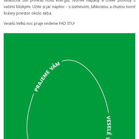
sviatočné dni prinesú novú energiu, tvorivé nápady a chvíle pohody s
vašimi blízkymi. Užite si jar naplno – s úsmevom, ľahkosťou a chuťou tvoriť
krásny priestor okolo seba.
Veselú Veľkú noc praje vedenie FAD STU!