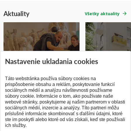
Aktuality
Všetky aktuality
Prípravné kurzy
Študentská súťa
Nastavenie ukladania cookies
Pridané 14.07.2026
Pridané 03.07.2026
Táto webstránka používa súbory cookies na
prispôsobenie obsahu a reklám, poskytovanie funkcií
sociálnych médií a analýzu návštevnosti používame
súbory cookie. Informácie o tom, ako používate naše
webové stránky, poskytujeme aj našim partnerom v oblasti
SPÄŤ NA VRCH
sociálnych médií, inzercie a analýzy. Títo partneri môžu
príslušné informácie skombinovať s ďalšími údajmi, ktoré
ste im poskytli alebo ktoré od vás získali, keď ste používali
ich služby.