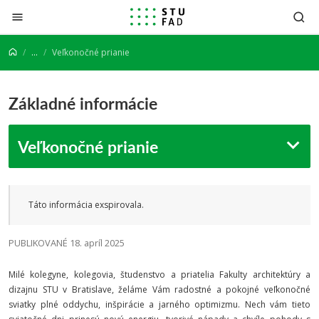
Prejsť na obsah
...
Veľkonočné prianie
Základné informácie
Veľkonočné prianie
Táto informácia exspirovala.
PUBLIKOVANÉ 18. apríl 2025
Milé kolegyne, kolegovia, študenstvo a priatelia Fakulty architektúry a
dizajnu STU v Bratislave, želáme Vám radostné a pokojné veľkonočné
sviatky plné oddychu, inšpirácie a jarného optimizmu. Nech vám tieto