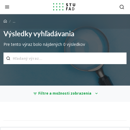
Prejsť na obsah
...
Výsledky vyhľadávania
Pre tento výraz bolo nájdených 0 výsledkov
Filtre a možnosti zobrazenia