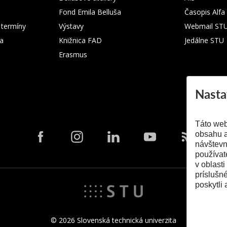
Fond Emila Belluša
Časopis Alfa
 termíny
Výstavy
Webmail ST
ka
Knižnica FAD
Jedálne STU
Erasmus
Nasta
Táto web
obsahu a
návštevn
používat
v oblasti
príslušn
poskytli 
© 2026 Slovenská technická univerzita