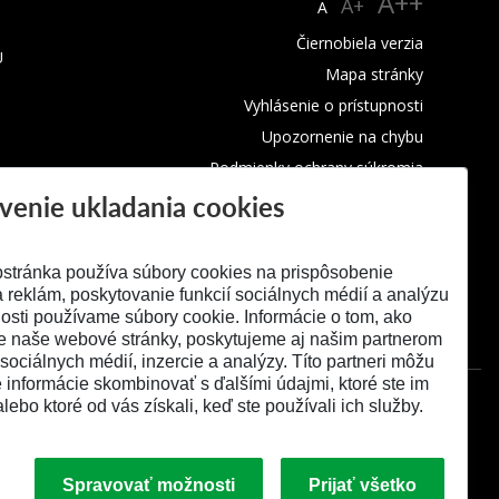
A++
A+
A
Čiernobiela verzia
U
Mapa stránky
Vyhlásenie o prístupnosti
Upozornenie na chybu
Podmienky ochrany súkromia
venie ukladania cookies
Využívanie cookies
stránka používa súbory cookies na prispôsobenie
 reklám, poskytovanie funkcií sociálnych médií a analýzu
osti používame súbory cookie. Informácie o tom, ako
e naše webové stránky, poskytujeme aj našim partnerom
 sociálnych médií, inzercie a analýzy. Títo partneri môžu
é informácie skombinovať s ďalšími údajmi, ktoré ste im
alebo ktoré od vás získali, keď ste používali ich služby.
Spravovať možnosti
Prijať všetko