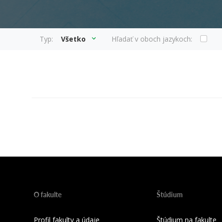
Typ:
Všetko
Hľadať v oboch jazykoch:
O fakulte
Štúdium
Profil fakulty a údaje
Štúdium na fakulte