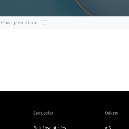
Hľadať presnú frázu:
Spolupráca
Odkazy
Bellušove ateliéry
AIS