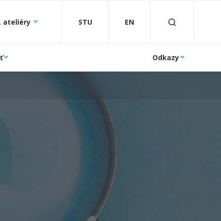
 ateliéry
STU
EN
ť
Odkazy