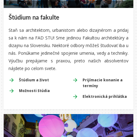
Štúdium na fakulte
Staň sa architektom, urbanistom alebo dizajnérom a pridaj
sa k nám na FAD STU! S
me jedinou Fakultou architektúry a
dizajnu na Slovensku. Niektoré odbory môžeš študovať iba u
nás. Ponúkame jedinečné spojenie umenia, vedy a techniky.
Výučbu prepájame s praxou, preto našich absolventov
nájdete po celom svete.
Štúdium a život
Prijímacie konanie a
termíny
Možnosti štúdia
Elektronická prihláška