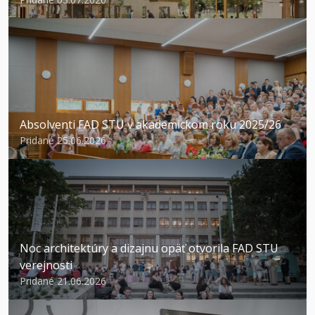
Absolventi FAD STU v akademickom roku 2025/26
Pridané 25.06.2026
Noc architektúry a dizajnu opäť otvorila FAD STU
verejnosti
Pridané 21.06.2026