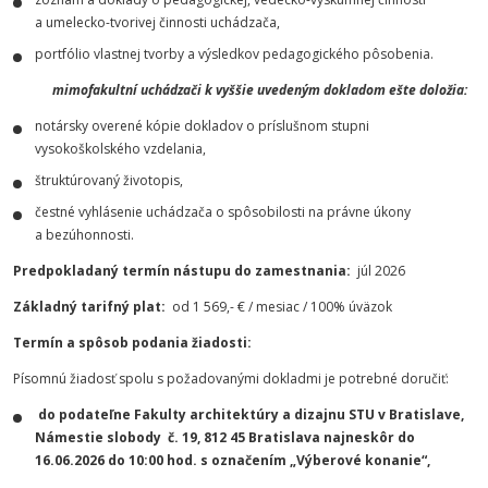
a umelecko-tvorivej činnosti uchádzača,
portfólio vlastnej tvorby a výsledkov pedagogického pôsobenia.
mimofakultní uchádzači k vyššie uvedeným dokladom ešte doložia:
notársky overené kópie dokladov o príslušnom stupni
vysokoškolského vzdelania,
štruktúrovaný životopis,
čestné vyhlásenie uchádzača o spôsobilosti na právne úkony
a bezúhonnosti.
Predpokladaný termín nástupu do zamestnania:
júl 2026
Základný tarifný plat:
od 1 569,- € / mesiac / 100% úväzok
Termín a spôsob podania žiadosti:
Písomnú žiadosť spolu s požadovanými dokladmi je potrebné doručiť:
do podateľne Fakulty architektúry a dizajnu STU v Bratislave,
Námestie slobody č. 19,
812 45 Bratislava najneskôr do
16.06.2026 do 10:00 hod. s označením
„Výberové konanie“,