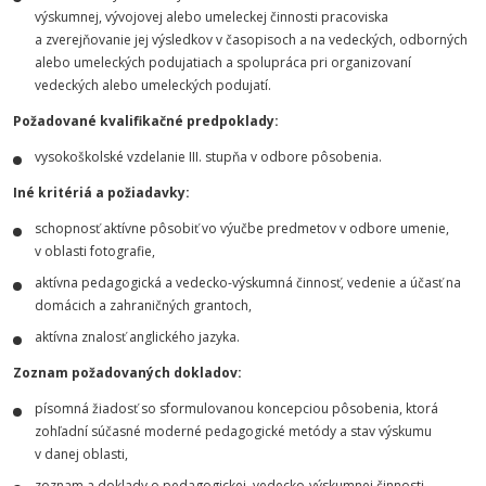
výskumnej, vývojovej alebo umeleckej činnosti pracoviska
a zverejňovanie jej výsledkov v časopisoch a na vedeckých, odborných
alebo umeleckých podujatiach a spolupráca pri organizovaní
vedeckých alebo umeleckých podujatí.
Požadované kvalifikačné predpoklady:
vysokoškolské vzdelanie III. stupňa v odbore pôsobenia.
Iné kritériá a požiadavky:
schopnosť aktívne pôsobiť vo výučbe predmetov v odbore umenie,
v oblasti fotografie,
aktívna pedagogická a vedecko-výskumná činnosť, vedenie a účasť na
domácich a zahraničných grantoch,
aktívna znalosť anglického jazyka.
Zoznam požadovaných dokladov:
písomná žiadosť so sformulovanou koncepciou pôsobenia, ktorá
zohľadní súčasné moderné pedagogické metódy a stav výskumu
v danej oblasti,
zoznam a doklady o pedagogickej, vedecko-výskumnej činnosti