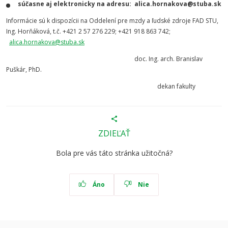
súčasne aj elektronicky na adresu: alica.hornakova@stuba.sk
Informácie sú k dispozícii na Oddelení pre mzdy a ľudské zdroje FAD STU,
Ing. Horňáková, t.č. +421 2 57 276 229; +421 918 863 742;
alica.hornakova@stuba.sk
doc. Ing. arch. Branislav
Puškár, PhD.
dekan fakulty
ZDIEĽAŤ
Bola pre vás táto stránka užitočná?
Áno
Nie