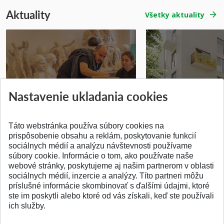
Aktuality
Všetky aktuality
Prípravné kurzy
Študentská súťa
Nastavenie ukladania cookies
Pridané 14.07.2026
Pridané 03.07.2026
Táto webstránka používa súbory cookies na
prispôsobenie obsahu a reklám, poskytovanie funkcií
sociálnych médií a analýzu návštevnosti používame
súbory cookie. Informácie o tom, ako používate naše
webové stránky, poskytujeme aj našim partnerom v oblasti
SPÄŤ NA VRCH
sociálnych médií, inzercie a analýzy. Títo partneri môžu
príslušné informácie skombinovať s ďalšími údajmi, ktoré
ste im poskytli alebo ktoré od vás získali, keď ste používali
ich služby.