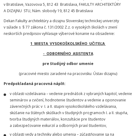
v Bratislave, Vazovova 5, 812 43 Bratislava, FAKULTY ARCHITEKTÚRY
A DIZAJNU STU, Nám. slobody 19, 812 45 Bratislava
Dekan Fakulty architektúry a dizajnu Slovenskej technickej univerzity
v súlade s § 77 zákona č. 131/2002 Z.z. o vysokých školách v znení
neskorších predpisov vyhlasuje výberové konanie na obsadenie:
1 MIESTA VYSOKOŠKOLSKÉHO UČITEĽA
- ODBORNÉHO ASISTENTA
pre študijný odbor umenie
(pracovné miesto zaradené na pracovisku: Ústav dizajnu)
Predpokladaná pracovná náplň:
v oblasti vzdelávania – vedenie prednášok z vybraných kapitol, vedenie
seminárov a cvičení, hodnotenie študentov a vedenie a oponovanie
záverečných prác v I. a II. stupni vysokoškolského vzdelávania,
skúšanie na štátnych skúškach v študijných programoch I. a II. stupňa,
tvorba študijných materiálov, konzultácie pre študentov
a zabezpečovanie exkurzií a odborných praxí študentov,
v oblasti vedy a techniky alebo umenia – zúčastňovanie sa na