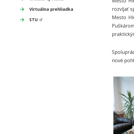
Mesto Hlo
rozvíjať 
Virtuálna prehliadka
Mesto Hl
STU
Puškárom
praktický
Spoluprác
nové pohľ