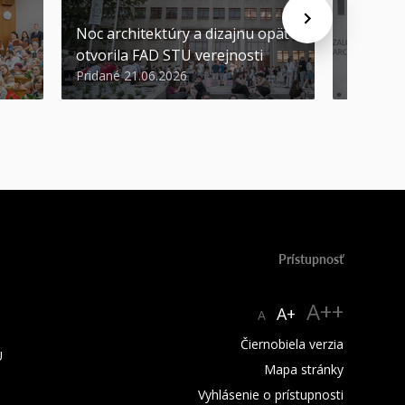
Noc architektúry a dizajnu opäť
Cenu de
otvorila FAD STU verejnosti
Nikoleta
Pridané 21.06.2026
Pridané 2
Prístupnosť
A++
A+
A
Čiernobiela verzia
U
Mapa stránky
Vyhlásenie o prístupnosti