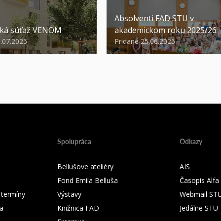
Absolventi FAD STU v
ská súťaž VENOM
akademickom roku 2025/26
3.07.2026
Pridané 25.06.2026
Spolupráca
Odkazy
Bellušove ateliéry
AIS
Fond Emila Belluša
Časopis Alfa
 termíny
Výstavy
Webmail ST
ka
Knižnica FAD
Jedálne STU