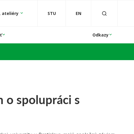
 ateliéry
STU
EN
ť
Odkazy
 spolupráci s