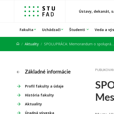
Prejsť na obsah
Ústavy, dekanát, s
Fakulta
Uchádzači
Študenti
Veda a vý
Aktuality
SPOLUPRÁCA: Memorandum o spolupráci s Mestom Hlohovec
PUBLIKOVANÉ
Základné informácie
SPO
Profil fakulty a údaje
Mes
História fakulty
Aktuality
Úradná výveska