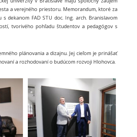
ckej univerzity v Bratislave majú spoločný záujem
 mesta a verejného priestoru. Memorandum, ktoré za
u s dekanom FAD STU doc. Ing. arch. Branislavom
ostí, tvorivého pohľadu študentov a pedagógov s
mného plánovania a dizajnu. Jej cieľom je prinášať
novaní a rozhodovaní o budúcom rozvoji Hlohovca.