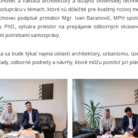
hovec a Fakulta architektúry a dizajnu Slovenskej techni
spoluprácu v témach, ktoré sú dôležité pre kvalitný rozvoj
ohovec podpísal primátor Mgr. Ivan Baranovič, MPH spol
, PhD., vytvára priestor na prepájanie odborných skúsen
mi potrebami samosprávy.
a sa bude týkať najmä oblastí architektúry, urbanizmu, úze
ady, odborné podnety a návrhy, ktoré môžu pomôcť pri plá