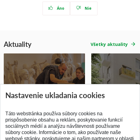
Áno
Nie
Aktuality
Všetky aktuality
Prípravné kurzy
Študentská súťa
Nastavenie ukladania cookies
Pridané 14.07.2026
Pridané 03.07.2026
Táto webstránka používa súbory cookies na
prispôsobenie obsahu a reklám, poskytovanie funkcií
sociálnych médií a analýzu návštevnosti používame
súbory cookie. Informácie o tom, ako používate naše
webové stránky, poskytujeme aj našim partnerom v oblasti