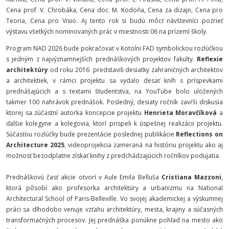
Cena prof. V. Chrobáka, Cena doc. M. Kodoňa, Cena za dizajn, Cena pro
Teoria, Cena pro Visio. Aj tento rok si budú môcť návštevníci pozrieť
výstavu všetkých nominovaných prác v miestnosti 06 na prízemí školy.
Program NAD 2026 bude pokračovať v Kotolni FAD symbolickou rozlúčkou
s jedným z najvýznamnejších prednáškových projektov fakulty.
Reflexie
architektúry
od roku 2016 predstavili desiatky zahraničných architektov
a architektiek, v rámci projektu sa vydalo desať kníh s príspevkami
prednášajúcich a s textami študentstva, na YouTube bolo uložených
takmer 100 nahrávok prednášok. Posledný, desiaty ročník zavŕši diskusia
ktorej sa zúčastní autorka koncepcie projektu
Henrieta Moravčíková
a
ďalšie kolegyne a kolegovia, ktorí prispeli k úspešnej realizácii projektu.
Súčasťou rozlúčky bude prezentácie poslednej publikácie
Reflections on
Architecture 2025
, videoprojekcia zameraná na históriu projektu ako aj
možnosť bezodplatne získať knihy z predchádzajúcich ročníkov podujatia.
Prednáškovú časť akcie otvorí v Aule Emila Belluša
Cristiana Mazzoni
,
ktorá pôsobí ako profesorka architektúry a urbanizmu na National
Architectural School of Paris-Belleville. Vo svojej akademickej a výskumnej
práci sa dlhodobo venuje vzťahu architektúry, mesta, krajiny a súčasných
transformačných procesov. Jej prednáška ponúkne pohľad na mesto ako