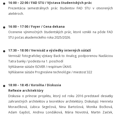
16:00 – 22:00 / FAD STU / Výstava študentských prác
Prezentácia semestrálnych prác študentov FAD STU v otvorených
ateliéroch.
16:00 – 17:00 / Foyer / Cena dekana
Ocenenie výnimočných študentských prác, ktoré vznikli na pôde FAD
STU počas akademického roka 2025/2026.
17:30 – 18:00 / Vernisáž a výsledky interných súťaží
Vernisáž fotografickej výstavy Back to Analog, podporenou Nadáciou
Tatra banky / podesta na 1. poschodí
Vyhlásenie súťaže ISOVER / respírium ÚKAIS
Vyhlásenie súťaže Progresívne technológie / miestosť 322
18:00 – 18:45 / Kotolňa / Diskusia
Reflexie architektúry
Diskusia o prínose projektu, ktorý od roku 2016 predstavil desiatky
zahraničných architektov a teoretikov architektúry. Diskutujú: Henrieta
Moravčíková, Ľubica Segečová, Nina Bartošová, Monika Bočková,
Adam Gajdoš, Andrea Londáková, Mária Novotná, Martin Zaiček,