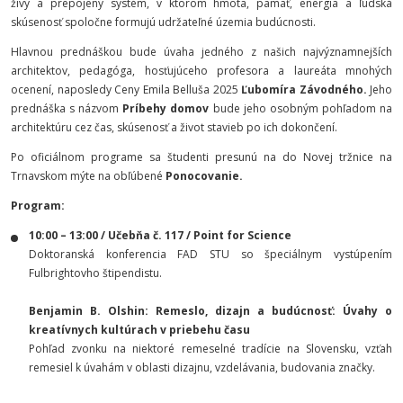
živý a prepojený systém, v ktorom hmota, pamäť, energia a ľudská
skúsenosť spoločne formujú udržateľné územia budúcnosti.
Hlavnou prednáškou bude úvaha jedného z našich najvýznamnejších
architektov, pedagóga, hosťujúceho profesora a laureáta mnohých
ocenení, naposledy Ceny Emila Belluša 2025
Ľubomíra Závodného.
Jeho
prednáška s názvom
Príbehy domov
bude jeho osobným pohľadom na
architektúru cez čas, skúsenosť a život stavieb po ich dokončení.
Po oficiálnom programe sa študenti presunú na do Novej tržnice na
Trnavskom mýte na obľúbené
Ponocovanie.
Program:
10:00 – 13:00 / Učebňa č. 117 / Point for Science
Doktoranská konferencia FAD STU so špeciálnym vystúpením
Fulbrightovho štipendistu.
Benjamin B. Olshin: Remeslo, dizajn a budúcnosť: Úvahy o
kreatívnych kultúrach v priebehu času
Pohľad zvonku na niektoré remeselné tradície na Slovensku, vzťah
remesiel k úvahám v oblasti dizajnu, vzdelávania, budovania značky.