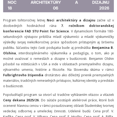
Program tohtoročnej letnej
Noci architektúry a dizajnu
začne už v
doobedných hodináchod rána
7. ročníkom doktorandskej
konferencie
FAD STU Point for Science
. V dynamickom formáte 180-
sekundových výstupov priblížia mladí výskumníci a mladé výskumníčky
výsledky svojej niekoľkoročnej práce spôsobom prístupným aj širšiemu
publiku. Súčasťou tejto časti podujatia bude aj prednáška
Benjamina B.
Olshina
, interdisciplinárneho výskumníka a pedagóga, o tom, ako je
možné uvažovať o remeslách a dizajne v budúcnosti. Benjamin Olshin
pôsobil na inštitúciách v USA a inde v oblastiach priemyselného dizajnu,
výtvarného umenia, histórie a filozofie. Na Slovensku skúma v rámci
Fulbrightovho štipendia
drotárstvo ako dôležitý prienik priemyselných
materiálov, tradičných remeselných prístupov, kultúrnej identity a predstáv
o budúcnosti.
Popoludňajší program sa otvorí už tradične vyhlásením víťazov a víťaziek
Ceny dekana 2025/26.
Do súťaže postúpili ateliérové práce, ktoré boli
ocenené hlavnou cenou v rámci posudzovanej oblasti Študentskej tvorivej
vedeckej odbornej a umeleckej činnosti
.
Udelené budú:
Cena prof. V.
Karfíka, Cena prof. V. Vilhana, Cena prof. E. Hrušku, Cena prof. A. Piffla,