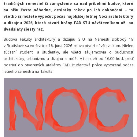
tradičných remesiel či zamyslenie sa nad príbehmi budov, ktoré
sa píšu často náhodne, desiatky rokov po ich dokončení – to
všetko si môžete vypočuť počas najbližšej letnej Noci architektúry
a dizajnu 2026, ktorá otvorí brány FAD STU návštevníkom už po
dvadsiaty šiesty raz.
Budova Fakulty architektúry a dizajnu STU na Námestí slobody 19
v Bratislave sa vo štvrtok 18. júna 2026 znova otvorí návštevníkom. Nielen
súčasní študenti a študentky, ale všetci záujemcovia o budúcnosť
architektúry, urbanizmu a dizajnu si môžu v ten deň od 16.00 hod
. prísť
pozrieť do otvorených ateliérov FAD študentské práce vytvorené počas
letného semestra na fakulte.