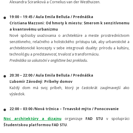
Alexandra Sciranková a Cornelius van der Westhuizen.
19:00 – 19:45 / Aula Emila Belluša / Prednáška
Cristiana Mazzoni: Od hmoty k miestu:
Smerom k senzitívnemu
a kvantovému urbanizmu
Nové spôsoby uvažovania o architektúre a meste prostredníctvom
senzitívneho, relačného a holistického prístupu tak, aby u
rbanistické a
architektonické koncepty v sebe integrovali duality: prírodu a kultúru,
technológiu a predstavivosť, trvalosť a transformáciu.
Prednáška sa uskutoční v angličtine bez prekladu.
20:30 – 22:00 / Aula Emila Belluša / Prednáška
Ľubomír Závodný: Príbehy domov
Každý dom má svoj príbeh, ktorý je častokrát zaujímavejší ako
výsledok.
22:00 – 03:00 /Nová tržnica – Trnavské mýto / Ponocovanie
Noc architektúry a dizajnu
organizuje
FAD STU
v spolupráci
Študentskou platformou FAD STU
.